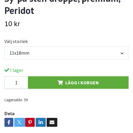
Peridot
10 kr
Välj storlek
11x18mm
I lager
LÄGG I KORGEN
Lagersaldo:
59
Dela