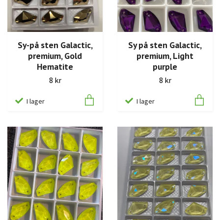
Sy-på sten Galactic,
Sy på sten Galactic,
premium, Gold
premium, Light
Hematite
purple
8 kr
8 kr
I lager
I lager