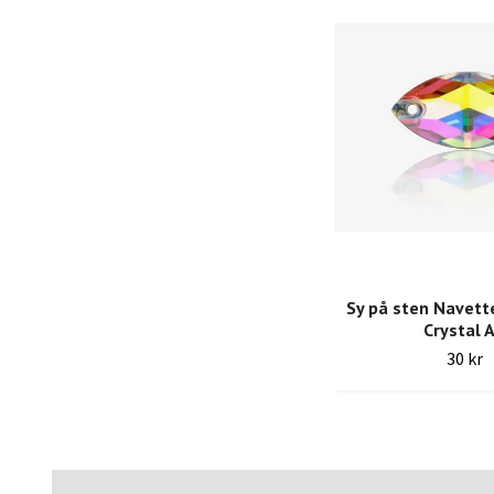
Sy på sten Navett
Crystal 
30 kr