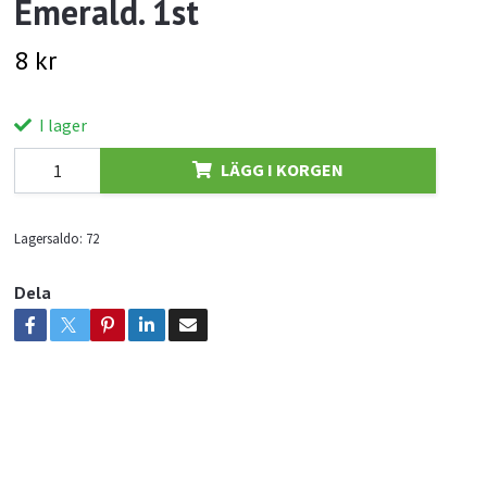
Emerald. 1st
8 kr
I lager
LÄGG I KORGEN
Lagersaldo:
72
Dela