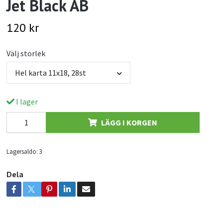
Jet Black AB
120 kr
Välj storlek
Hel karta 11x18, 28st
I lager
LÄGG I KORGEN
Lagersaldo:
3
Dela