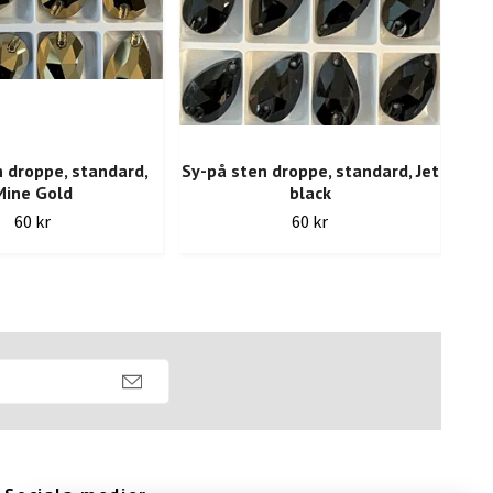
 droppe, standard,
Sy-på sten droppe, standard, Jet
Sy
Mine Gold
black
60 kr
60 kr