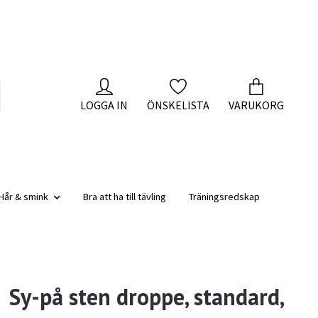
LOGGA IN
ÖNSKELISTA
VARUKORG
Hår & smink
Bra att ha till tävling
Träningsredskap
Sy-på sten droppe, standard,