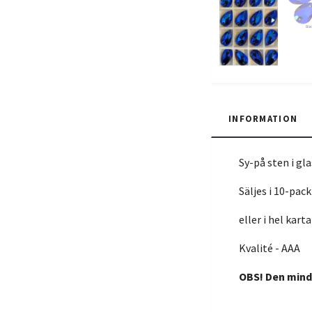
INFORMATION
Sy-på sten i gla
Säljes i 10-pack
eller i hel kar
Kvalité - AAA
OBS! Den mindr