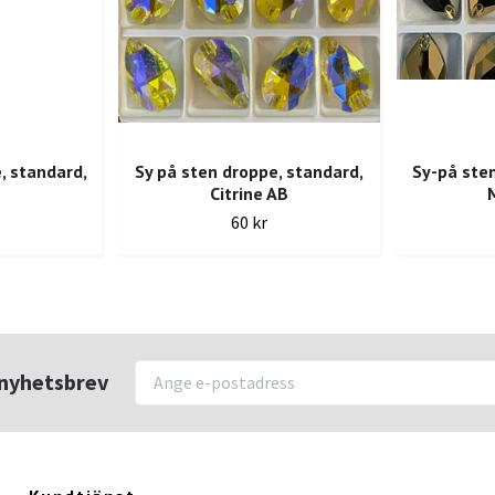
, standard,
Sy på sten droppe, standard,
Sy-på sten
Citrine AB
60 kr
r nyhetsbrev