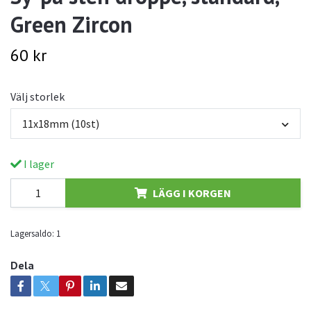
Green Zircon
60 kr
Välj storlek
11x18mm (10st)
I lager
LÄGG I KORGEN
Lagersaldo:
1
Dela