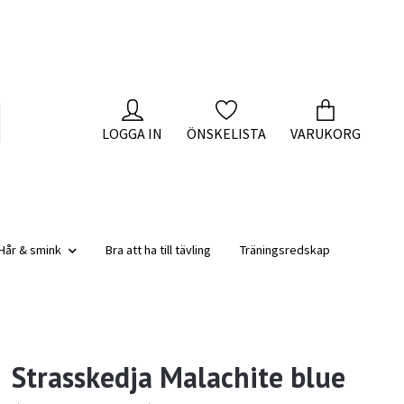
LOGGA IN
ÖNSKELISTA
VARUKORG
Hår & smink
Bra att ha till tävling
Träningsredskap
Strasskedja Malachite blue