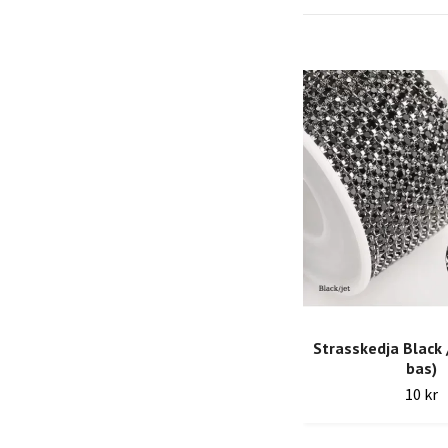
Strasskedja Black /
bas)
10 kr