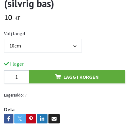
(silvrig bas)
10 kr
Välj längd
10cm
I lager
LÄGG I KORGEN
Lagersaldo:
7
Dela