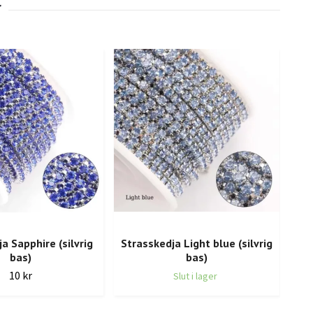
a Sapphire (silvrig
Strasskedja Light blue (silvrig
Str
bas)
bas)
10 kr
Slut i lager