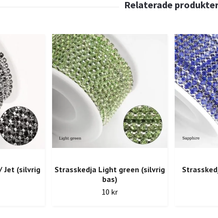
 Jet (silvrig
Strasskedja Light green (silvrig
Strasskedj
bas)
10 kr