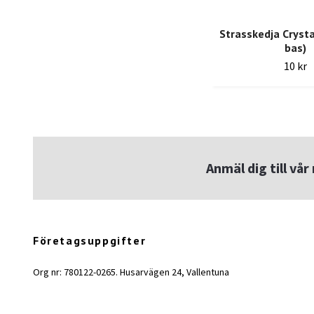
Strasskedja Crystal
bas)
10 kr
Anmäl dig till vå
Företagsuppgifter
Org nr: 780122-0265. Husarvägen 24, Vallentuna