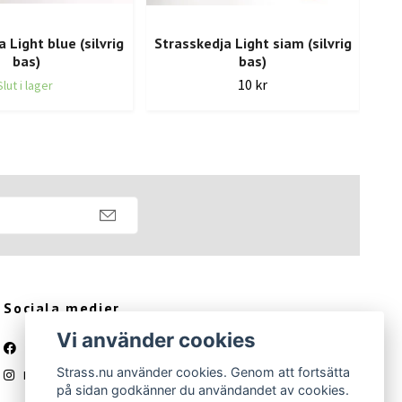
 Light blue (silvrig
Strasskedja Light siam (silvrig
bas)
bas)
St
10 kr
Slut i lager
Sociala medier
Vi använder cookies
Facebook
Strass.nu använder cookies. Genom att fortsätta
Instagram
på sidan godkänner du användandet av cookies.