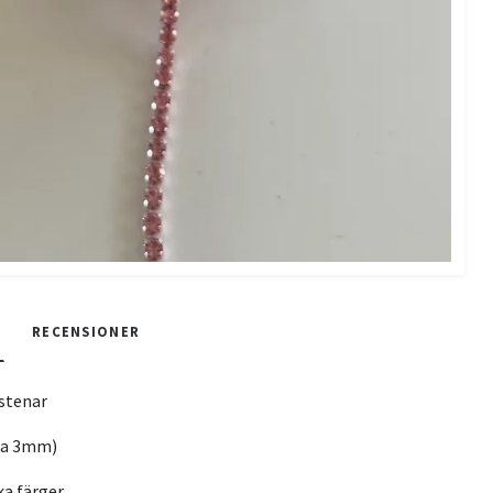
RECENSIONER
stenar
(ca 3mm)
ika färger