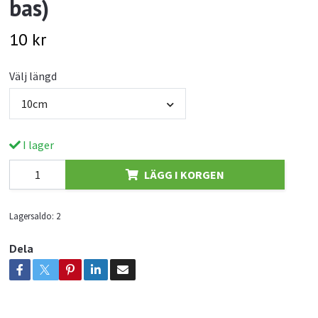
bas)
10 kr
Välj längd
10cm
I lager
LÄGG I KORGEN
Lagersaldo:
2
Dela