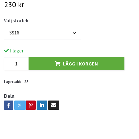
230 kr
Välj storlek
SS16
I lager
LÄGG I KORGEN
Lagersaldo:
35
Dela