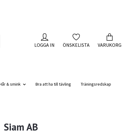
LOGGA IN
ÖNSKELISTA
VARUKORG
Hår & smink
Bra att ha till tävling
Träningsredskap
Siam AB