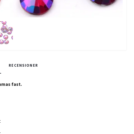
RECENSIONER
mmas fast.
t
t