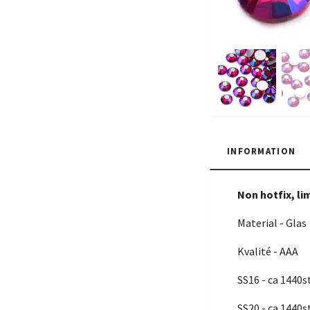
INFORMATION
Non hotfix, li
Material - Glas
Kvalité - AAA
SS16 - ca 1440s
SS20 - ca 1440s