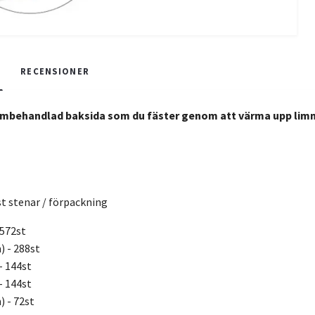
RECENSIONER
limbehandlad baksida som du fäster genom att värma upp limme
st stenar / förpackning
 572st
) - 288st
- 144st
- 144st
) - 72st