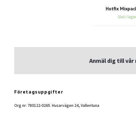
Hotfix Mixpac
Slut i lage
Anmäl dig till vå
Företagsuppgifter
Org nr: 780122-0265. Husarvägen 24, Vallentuna