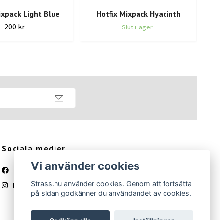
ixpack Light Blue
Hotfix Mixpack Hyacinth
H
200 kr
Slut i lager
Sociala medier
Vi använder cookies
Facebook
Strass.nu använder cookies. Genom att fortsätta
Instagram
på sidan godkänner du användandet av cookies.