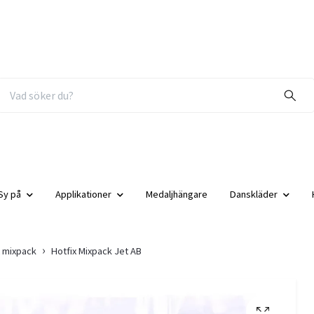
Sy på
Applikationer
Medaljhängare
Danskläder
x mixpack
Hotfix Mixpack Jet AB