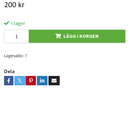
200 kr
I lager
LÄGG I KORGEN
Lagersaldo:
7
Dela