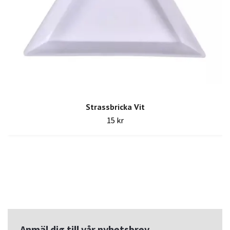
Strassbricka Vit
15 kr
Anmäl dig till vår nyhetsbrev