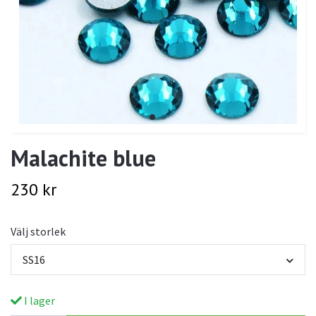
Malachite blue
230 kr
Välj storlek
SS16
I lager