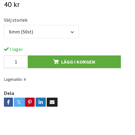
40 kr
Välj storlek
6mm (50st)
I lager
LÄGG I KORGEN
Lagersaldo:
4
Dela