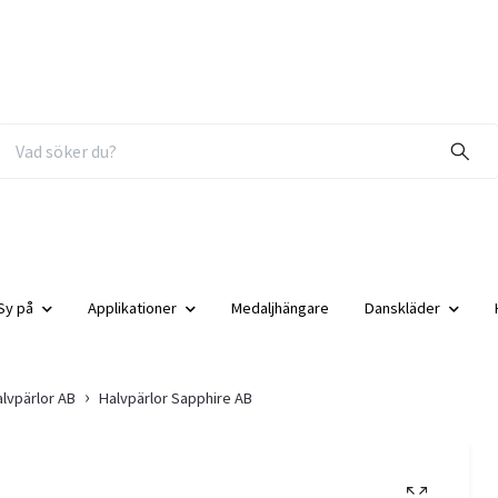
Sy på
Applikationer
Medaljhängare
Danskläder
lvpärlor AB
Halvpärlor Sapphire AB