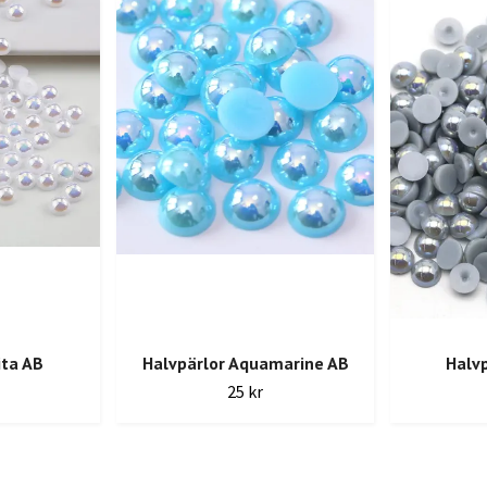
ita AB
Halvpärlor Aquamarine AB
Halvp
25 kr