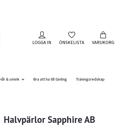
LOGGA IN
ÖNSKELISTA
VARUKORG
Hår & smink
Bra att ha till tävling
Träningsredskap
Halvpärlor Sapphire AB