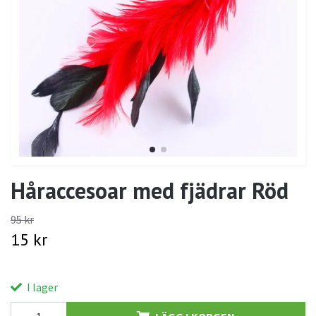
Håraccesoar med fjädrar Röd
95 kr
15 kr
I lager