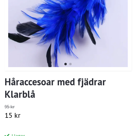
Håraccesoar med fjädrar
Klarblå
95 kr
15 kr
I lager