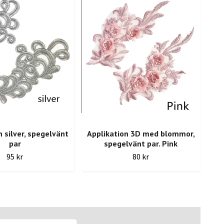
n silver, spegelvänt
Applikation 3D med blommor,
S
par
spegelvänt par. Pink
s
95 kr
80 kr