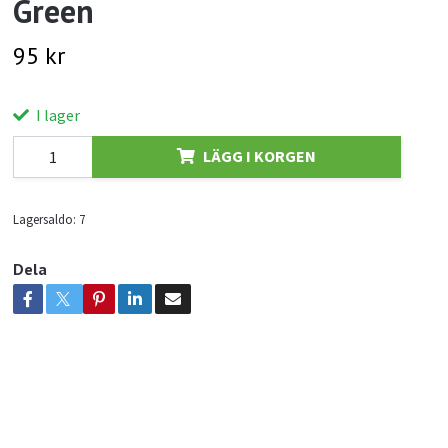
Green
95 kr
I lager
LÄGG I KORGEN
Lagersaldo:
7
Dela