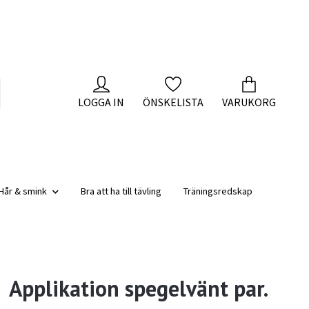
LOGGA IN
ÖNSKELISTA
VARUKORG
Hår & smink
Bra att ha till tävling
Träningsredskap
Applikation spegelvänt par.