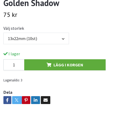
Golden Shadow
75 kr
Välj storlek
13x22mm (10st)
I lager
LÄGG I KORGEN
Lagersaldo:
3
Dela