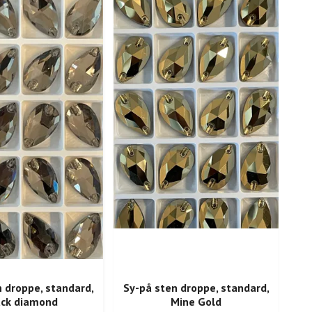
 droppe, standard,
Sy-på sten droppe, standard,
Sy
ack diamond
Mine Gold