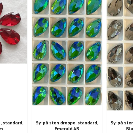
, standard,
Sy-på sten droppe, standard,
Sy-på sten
am
Emerald AB
Bl