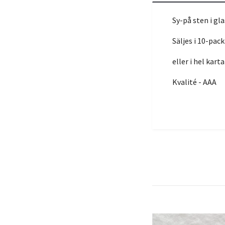
Sy-på sten i gla
Säljes i 10-pack
eller i hel kar
Kvalité - AAA