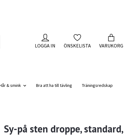
LOGGA IN
ÖNSKELISTA
VARUKORG
Hår & smink
Bra att ha till tävling
Träningsredskap
Sy-på sten droppe, standard,