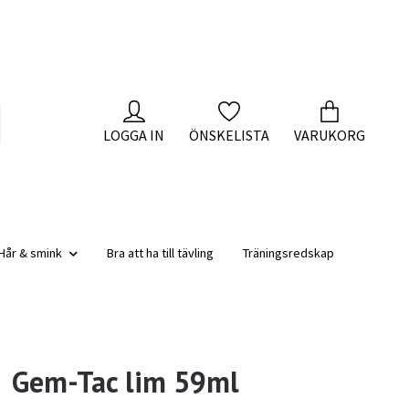
LOGGA IN
ÖNSKELISTA
VARUKORG
Hår & smink
Bra att ha till tävling
Träningsredskap
Gem-Tac lim 59ml