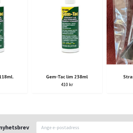
118ml.
Gem-Tac lim 238ml
Stra
410 kr
r nyhetsbrev