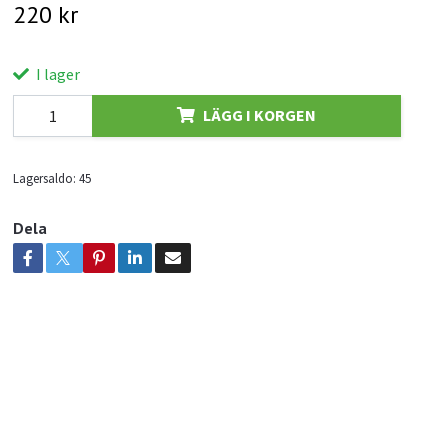
220 kr
I lager
LÄGG I KORGEN
Lagersaldo:
45
Dela