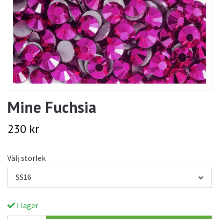
Mine Fuchsia
230 kr
Välj storlek
SS16
I lager