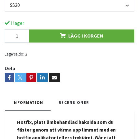
SS20
I lager
LÄGG I KORGEN
Lagersaldo:
2
Dela
INFORMATION
RECENSIONER
Hotfix, platt limbehandlad baksida som du
fäster genom att värma upp limmet med en
hotfix applikator (eller strykjärn).
Går ej att