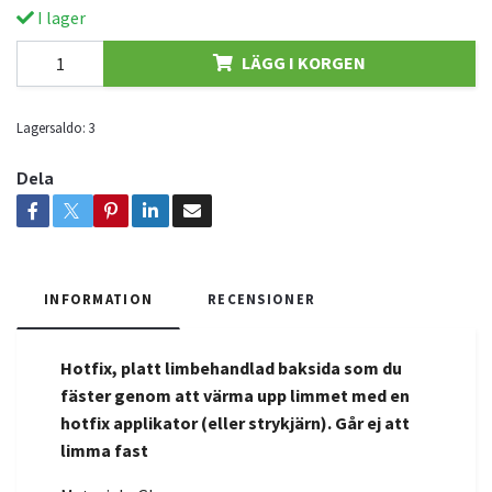
I lager
LÄGG I KORGEN
Lagersaldo:
3
Dela
INFORMATION
RECENSIONER
Hotfix, platt limbehandlad baksida som du
fäster genom att värma upp limmet med en
hotfix applikator (eller strykjärn).
Går
ej att
limma fast