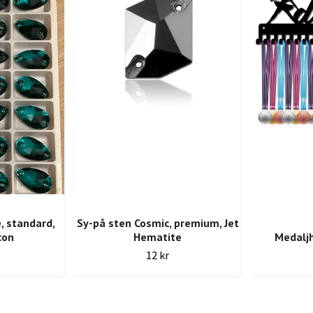
, standard,
Sy-på sten Cosmic, premium, Jet
con
Hematite
Medalj
12 kr