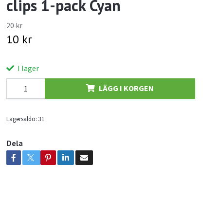
clips 1-pack Cyan
20 kr
10 kr
I lager
LÄGG I KORGEN
Lagersaldo:
31
Dela