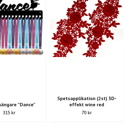
Spetsapplikation (2st) 3D-
hängare ”Dance”
effekt wine red
Sy p
315 kr
70 kr