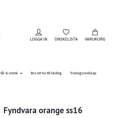
LOGGA IN
ÖNSKELISTA
VARUKORG
Hår & smink
Bra att ha till tävling
Träningsredskap
Fyndvara orange ss16