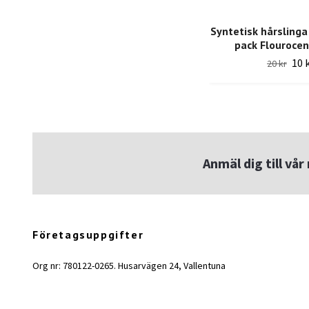
Syntetisk hårslinga
pack Flouroce
10 
20 kr
Anmäl dig till vå
Företagsuppgifter
Org nr: 780122-0265. Husarvägen 24, Vallentuna