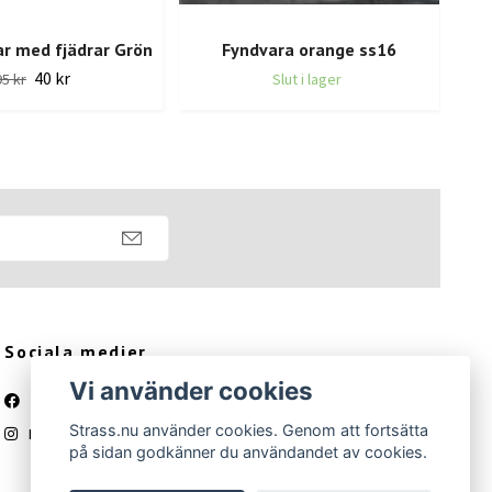
r med fjädrar Grön
Fyndvara orange ss16
Fy
40 kr
95 kr
Slut i lager
Sociala medier
Vi använder cookies
Facebook
Strass.nu använder cookies. Genom att fortsätta
Instagram
på sidan godkänner du användandet av cookies.