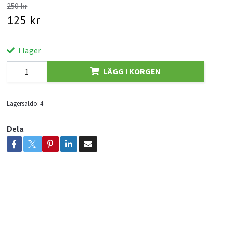
250 kr
125 kr
I lager
LÄGG I KORGEN
Lagersaldo:
4
Dela