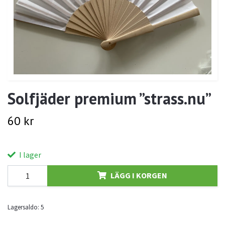
Solfjäder premium ”strass.nu”
60 kr
I lager
LÄGG I KORGEN
Lagersaldo:
5