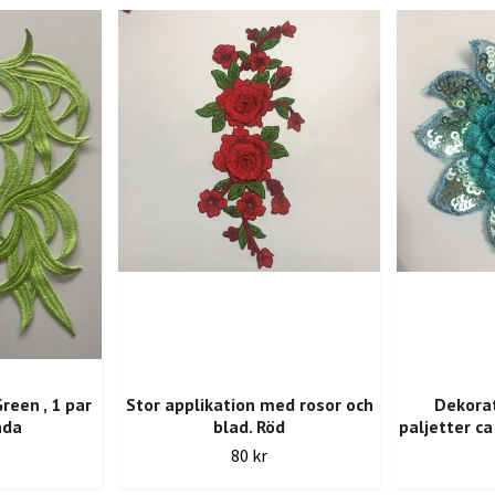
reen , 1 par
Stor applikation med rosor och
Dekora
nda
blad. Röd
paljetter c
80 kr