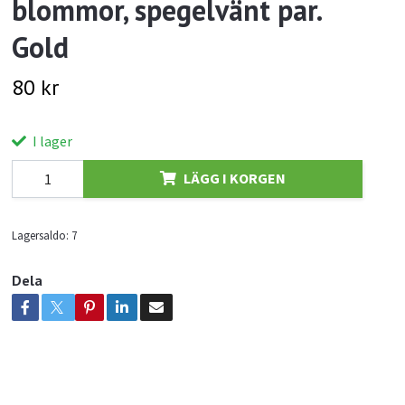
blommor, spegelvänt par.
Gold
80 kr
I lager
LÄGG I KORGEN
Lagersaldo:
7
Dela