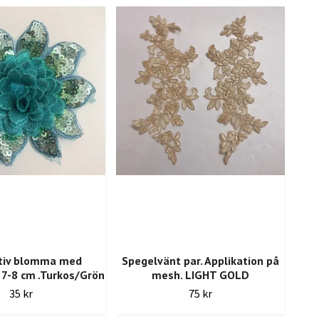
tiv blomma med
Spegelvänt par. Applikation på
S
a 7-8 cm .Turkos/Grön
mesh. LIGHT GOLD
35 kr
75 kr