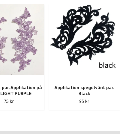
 par. Applikation på
Applikation spegelvänt par.
Ap
 LIGHT PURPLE
Black
75 kr
95 kr