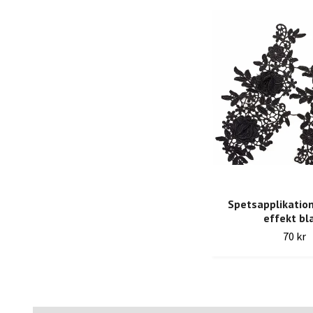
Spetsapplikation
effekt bl
70 kr