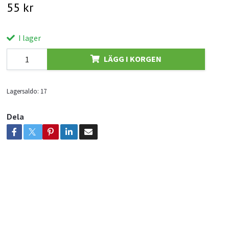
55 kr
I lager
LÄGG I KORGEN
Lagersaldo:
17
Dela